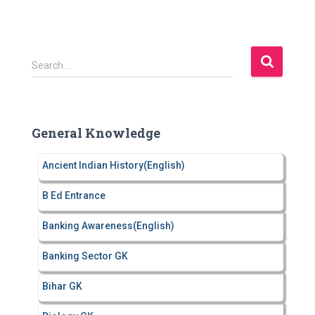
S
Search …
e
a
r
c
General Knowledge
h
f
Ancient Indian History(English)
o
r
B Ed Entrance
:
Banking Awareness(English)
Banking Sector GK
Bihar GK