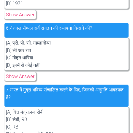
[D] 1971
Show Answer
6.
नेशनल सैम्पल सर्वे संगठन की स्थापना किसने की?
[A] प्रो. पी. सी. महलानोब्स
[B] सी आर राव
[C] मोहन धारिया
[D] इनमें से कोई नहीं
Show Answer
7.
भारत में मुद्रा भविष्य संचालित करने के लिए, जिनकी अनुमति आवश्यक
है?
[A] वित्त मंत्रालय, सेबी
[B] सेबी, RBI
[C] RBI