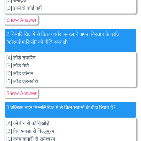
[C] डेमोट्र्स
[D] इनमें से कोई नहीं
Show Answer
2.
निम्नलिखित में से किस गवर्नर जनरल ने अफ़ग़ानिस्तान के प्रति
“फॉरवर्ड पालिसी” की नीति अपनाई?
[A] लॉर्ड डफरिन
[B] लॉर्ड मेयो
[C] लॉर्ड एल्गिन
[D] लॉर्ड एलेनबोरो
Show Answer
3.
बकिंघम नहर निम्नलिखित में से किन स्थानों के बीच स्थित है?
[A] कोचीन से कोज़िखोड़े
[B] विजयवाडा से विल्लुपुरम
[C] कन्याकुमारी से रामेश्वरम