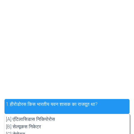
1.
हीरोडोरस किस भारतीय यवन शासक का राजदूत था?
[A] एंटिलासिडास निकिपोरोस
[B] सेल्यूकस निकेटर