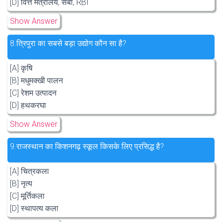
[D] वित्त मंत्रालय, सेबी, RBI
Show Answer
8.
त्रिपुरा का सबसे बड़ा उद्योग कौन सा है?
[A] कृषि
[B] मधुमक्खी पालन
[C] रेशम उत्पादन
[D] हथकरघा
Show Answer
9.
राजस्थान का किशनगढ़ स्कूल किसके लिए प्रसिद्ध है?
[A] चित्रकला
[B] नृत्य
[C] मूर्तिकला
[D] स्थापत्य कला