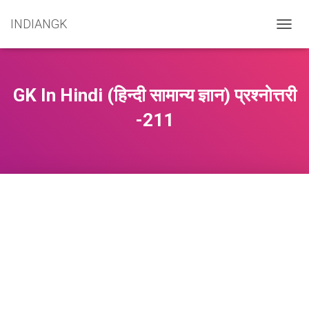
INDIANGK
T
O
G
G
L
GK In Hindi (हिन्दी सामान्य ज्ञान) प्रश्नोत्तरी
E
N
-211
A
V
I
G
A
T
I
O
N