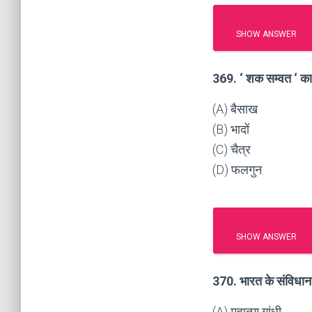
SHOW ANSWER
369. ‘ शक सम्वत ‘ का
(A) बैसाख
(B) भादों
(C) चैत्र
(D) फलगुन
SHOW ANSWER
370. भारत के संविधान 
(A) महात्मा गांधी