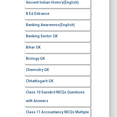
Ancient Indian History(English)
o
r
B Ed Entrance
:
Banking Awareness(English)
Banking Sector GK
Bihar GK
Biology GK
Chemistry GK
Chhattisgarh GK
Class 10 Sanskrit MCQs Questions
with Answers
Class 11 Accountancy MCQs Multiple