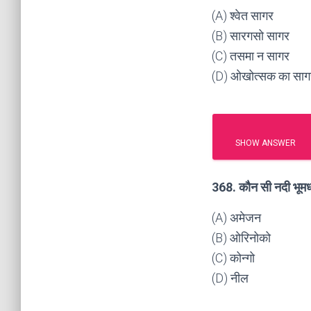
(A) श्वेत सागर
(B) सारगसो सागर
(C) तसमा न सागर
(D) ओखोत्सक का साग
SHOW ANSWER
368. कौन सी नदी भूमध्
(A) अमेजन
(B) ओरिनोको
(C) कोन्गो
(D) नील