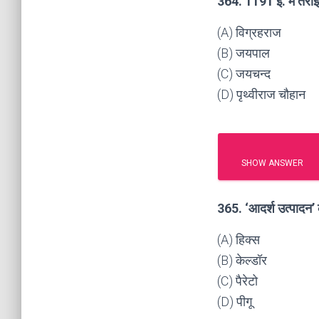
364. 1191 ई. में तराइ
(A) विग्रहराज
(B) जयपाल
(C) जयचन्द
(D) पृथ्वीराज चौहान
SHOW ANSWER
365. ‘आदर्श उत्पादन’
(A) हिक्स
(B) केल्डॉर
(C) पैरेटो
(D) पीगू