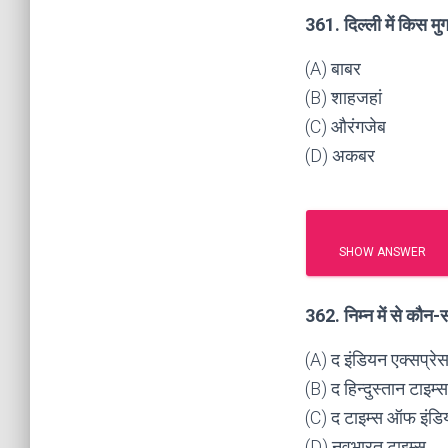
361. दिल्ली में किस मु
(A) बाबर
(B) शाहजहां
(C) औरंगजेब
(D) अकबर
SHOW ANSWER
362. निम्न में से कौन-स
(A) द इंडियन एक्सप्रे
(B) द हिन्दुस्तान टाइम्स
(C) द टाइम्स ऑफ इंडि
(D) नवभारत टाइम्स