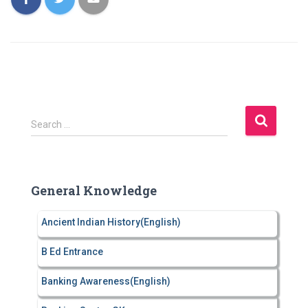
S
Search …
e
a
r
c
General Knowledge
h
f
Ancient Indian History(English)
o
r
B Ed Entrance
:
Banking Awareness(English)