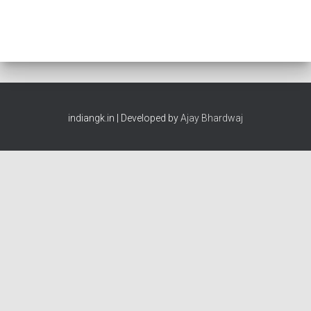
indiangk.in | Developed by
Ajay Bhardwaj