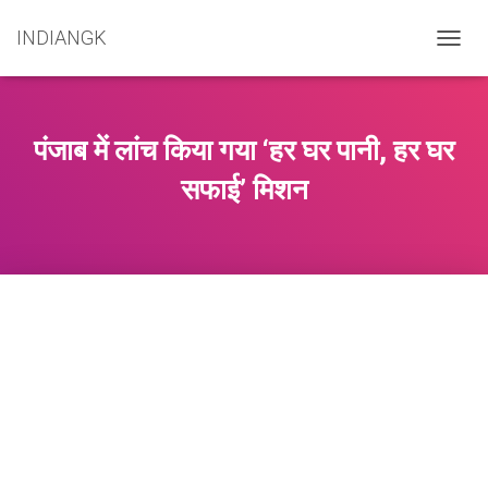
INDIANGK
T
O
G
G
L
पंजाब में लांच किया गया ‘हर घर पानी, हर घर
E
N
सफाई’ मिशन
A
V
I
G
A
T
I
O
N