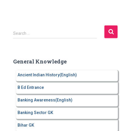
S
Search …
e
a
r
c
General Knowledge
h
f
Ancient Indian History(English)
o
r
B Ed Entrance
:
Banking Awareness(English)
Banking Sector GK
Bihar GK