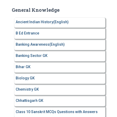
r
c
General Knowledge
h
f
Ancient Indian History(English)
o
r
B Ed Entrance
:
Banking Awareness(English)
Banking Sector GK
Bihar GK
Biology GK
Chemistry GK
Chhattisgarh GK
Class 10 Sanskrit MCQs Questions with Answers