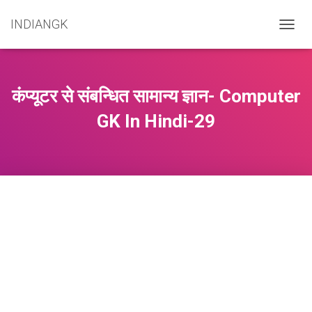
INDIANGK
T
O
G
G
L
कंप्यूटर से संबन्धित सामान्य ज्ञान- Computer
E
N
GK In Hindi-29
A
V
I
G
A
T
I
O
N