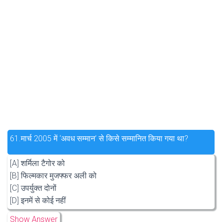
61.
मार्च 2005 में ‘अवध सम्मान’ से किसे सम्मानित किया गया था?
[A] शर्मिला टैगोर को
[B] फिल्मकार मुजफ्फर अली को
[C] उपर्युक्त दोनों
[D] इनमें से कोई नहीं
Show Answer