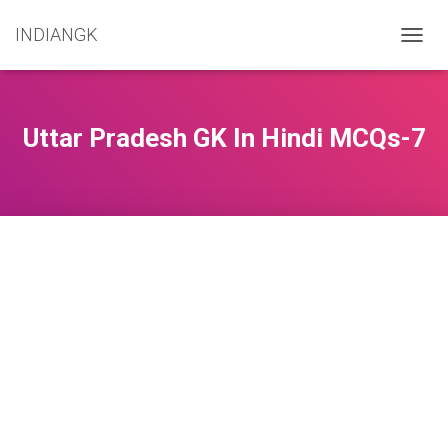
INDIANGK
T
O
G
G
L
Uttar Pradesh GK In Hindi MCQs-7
E
N
A
V
I
G
A
T
I
O
N