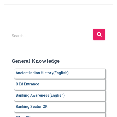
S
Search …
e
a
r
c
General Knowledge
h
f
Ancient Indian History(English)
o
r
B Ed Entrance
:
Banking Awareness(English)
Banking Sector GK