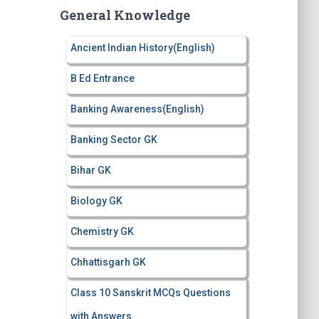
c
General Knowledge
h
f
Ancient Indian History(English)
o
r
B Ed Entrance
:
Banking Awareness(English)
Banking Sector GK
Bihar GK
Biology GK
Chemistry GK
Chhattisgarh GK
Class 10 Sanskrit MCQs Questions
with Answers