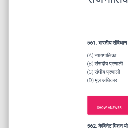
561. भारतीय संविधान को
(A) न्यायपालिका
(B) संसदीय प्रणाली
(C) संघीय प्रणाली
(D) मूल अधिकार
SHOW ANSWER
562. कैबिनेट मिशन योज