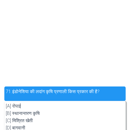
71.
इंडोनेशिया की लदांग कृषि प्रणाली किस प्रकार की है?
[A] रोपाई
[B] स्थानान्तरण कृषि
[C] मिश्रित खेती
[D] बागवानी