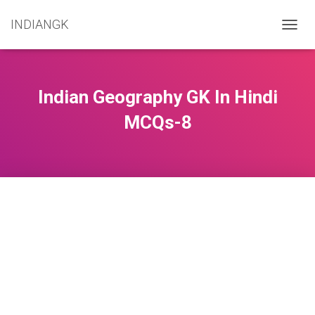
INDIANGK
T
O
G
G
L
Indian Geography GK In Hindi
E
N
MCQs-8
A
V
I
G
A
T
I
O
N