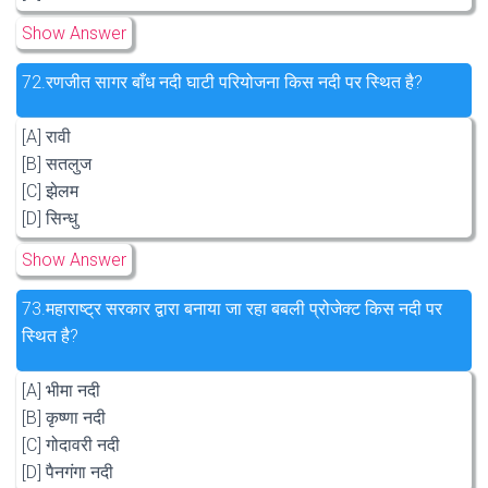
Show Answer
72.
रणजीत सागर बाँध नदी घाटी परियोजना किस नदी पर स्थित है?
[A] रावी
[B] सतलुज
[C] झेलम
[D] सिन्धु
Show Answer
73.
महाराष्ट्र सरकार द्वारा बनाया जा रहा बबली प्रोजेक्ट किस नदी पर
स्थित है?
[A] भीमा नदी
[B] कृष्णा नदी
[C] गोदावरी नदी
[D] पैनगंगा नदी