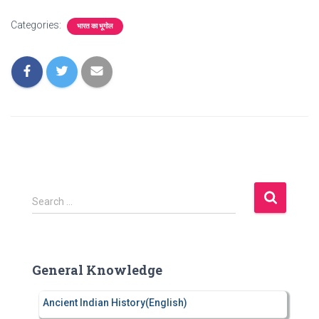
Categories:
भारत का भूगोल
S
Search …
e
a
r
c
General Knowledge
h
f
Ancient Indian History(English)
o