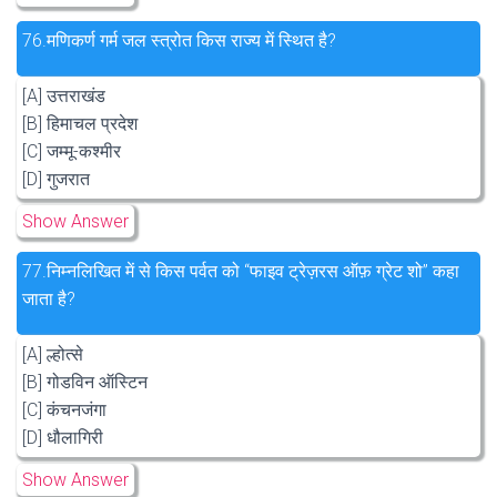
76.
मणिकर्ण गर्म जल स्त्रोत किस राज्य में स्थित है?
[A] उत्तराखंड
[B] हिमाचल प्रदेश
[C] जम्मू-कश्मीर
[D] गुजरात
Show Answer
77.
निम्नलिखित में से किस पर्वत को “फाइव ट्रेज़रस ऑफ़ ग्रेट शो” कहा
जाता है?
[A] ल्होत्से
[B] गोडविन ऑस्टिन
[C] कंचनजंगा
[D] धौलागिरी
Show Answer