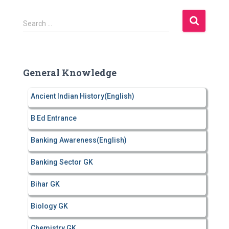
S
Search …
e
a
r
c
General Knowledge
h
f
Ancient Indian History(English)
o
r
B Ed Entrance
:
Banking Awareness(English)
Banking Sector GK
Bihar GK
Biology GK
Chemistry GK