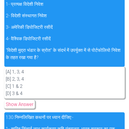
1- प्रत्यक्ष विदेशी निवेश
2- विदेशी संस्थागत निवेश
3- अमेरिकी डिपोजिटरी रसीदें
4- वैश्विक डिपोजिटरी रसीदें
“विदेशी मुद्रा भंडार के स्रोत” के संदर्भ में उपर्युक्त में से पोर्टफोलियो निवेश
के तहत रखा गया है?
[A] 1, 3, 4
[B] 2, 3, 4
[C] 1 & 2
[D] 3 & 4
Show Answer
130.
निम्नलिखित कथनों पर ध्यान दीजिए:-
1- त्वरित सिंचाई लाभ कार्यक्रम कृषि मंत्रालय, भारत सरकार का एक