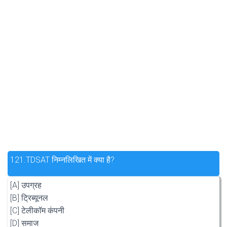
121.
TDSAT निम्नलिखित में क्या है?
[A] उपग्रह
[B] ट्रिब्यूनल
[C] टेलीकॉम कंपनी
[D] समाज