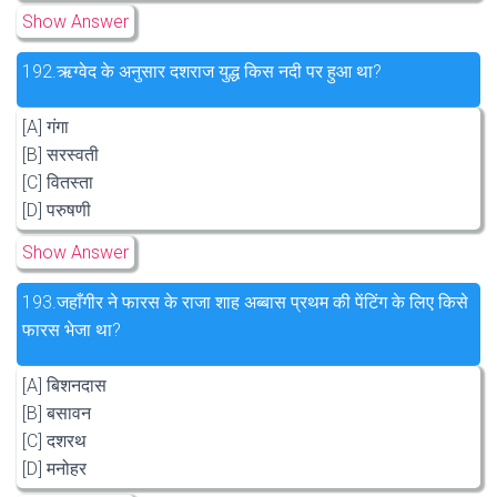
Show Answer
192.
ऋग्वेद के अनुसार दशराज युद्ध किस नदी पर हुआ था?
[A] गंगा
[B] सरस्वती
[C] वितस्ता
[D] परुषणी
Show Answer
193.
जहाँगीर ने फारस के राजा शाह अब्बास प्रथम की पेंटिंग के लिए किसे
फारस भेजा था?
[A] बिशनदास
[B] बसावन
[C] दशरथ
[D] मनोहर