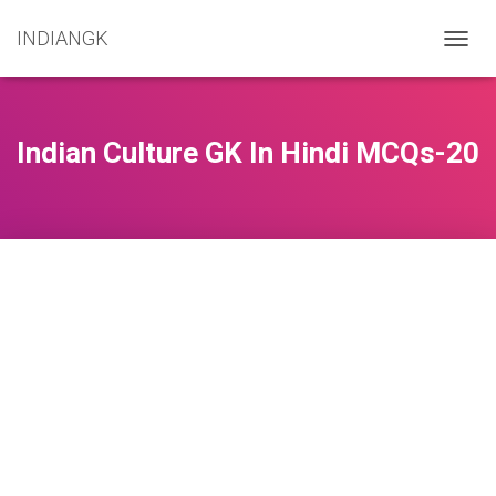
INDIANGK
T
O
G
G
L
Indian Culture GK In Hindi MCQs-20
E
N
A
V
I
G
A
T
I
O
N