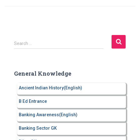
S
Search …
e
a
r
c
General Knowledge
h
f
Ancient Indian History(English)
o
r
B Ed Entrance
:
Banking Awareness(English)
Banking Sector GK