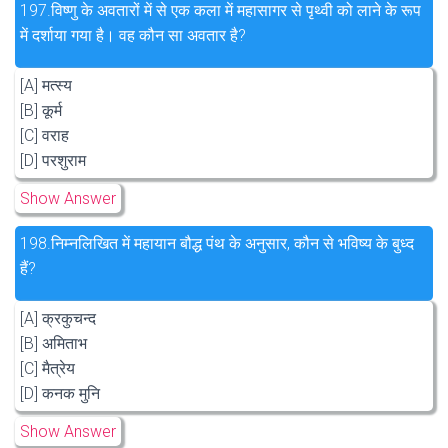
197.
विष्णु के अवतारों में से एक कला में महासागर से पृथ्वी को लाने के रूप
में दर्शाया गया है। वह कौन सा अवतार है?
[A] मत्स्य
[B] कूर्म
[C] वराह
[D] परशुराम
Show Answer
198.
निम्नलिखित में महायान बौद्ध पंथ के अनुसार, कौन से भविष्य के बुध्द
हैं?
[A] क्रकुचन्द
[B] अमिताभ
[C] मैत्रेय
[D] कनक मुनि
Show Answer