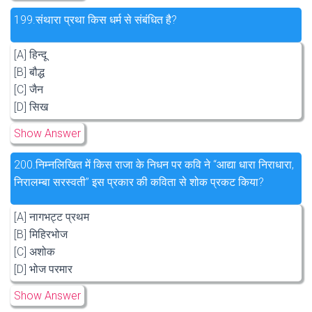
199.
संथारा प्रथा किस धर्म से संबंधित है?
[A] हिन्दू
[B] बौद्ध
[C] जैन
[D] सिख
Show Answer
200.
निम्नलिखित में किस राजा के निधन पर कवि ने “आद्या धारा निराधारा,
निरालम्बा सरस्वती” इस प्रकार की कविता से शोक प्रकट किया?
[A] नागभट्ट प्रथम
[B] मिहिरभोज
[C] अशोक
[D] भोज परमार
Show Answer