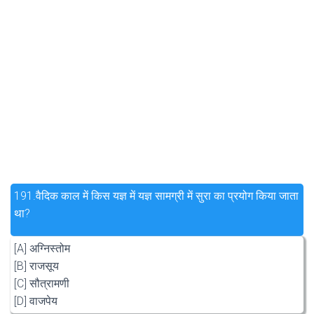
191.
वैदिक काल में किस यज्ञ में यज्ञ सामग्री में सुरा का प्रयोग किया जाता
था?
[A] अग्निस्तोम
[B] राजसूय
[C] सौत्रामणी
[D] वाजपेय