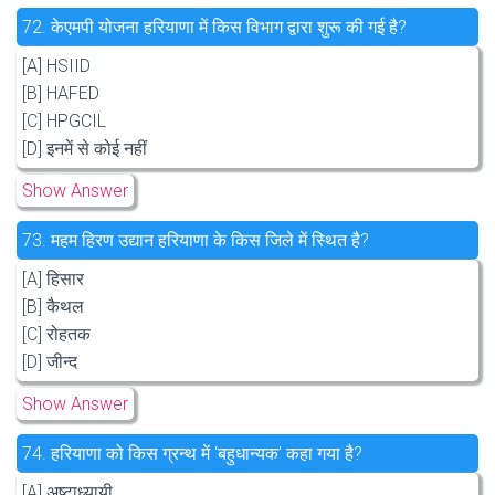
72.
केएमपी योजना हरियाणा में किस विभाग द्वारा शुरू की गई है?
[A] HSIID
[B] HAFED
[C] HPGCIL
[D] इनमें से कोई नहीं
Show Answer
73.
महम हिरण उद्यान हरियाणा के किस जिले में स्थित है?
[A] हिसार
[B] कैथल
[C] रोहतक
[D] जीन्द
Show Answer
74.
हरियाणा को किस ग्रन्थ में ‘बहुधान्यक’ कहा गया है?
[A] अष्टाध्यायी