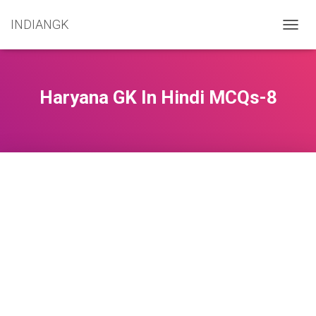
INDIANGK
T
O
G
G
L
Haryana GK In Hindi MCQs-8
E
N
A
V
I
G
A
T
I
O
N