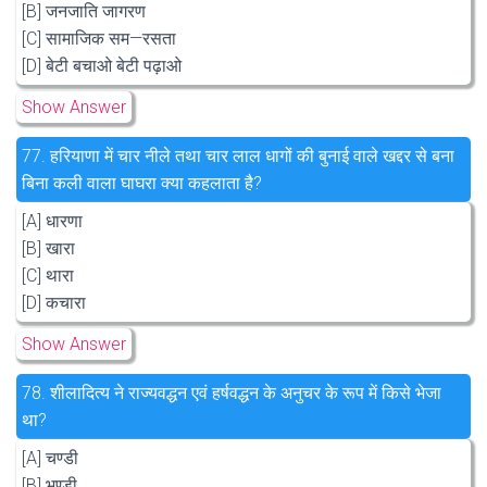
[B] जनजाति जागरण
[C] सामाजिक सम—रसता
[D] बेटी बचाओ बेटी पढ़ाओ
Show Answer
77.
हरियाणा में चार नीले तथा चार लाल धागों की बुनाई वाले खद्दर से बना
बिना कली वाला घाघरा क्या कहलाता है?
[A] धारणा
[B] खारा
[C] थारा
[D] कचारा
Show Answer
78.
शीलादित्य ने राज्यवद्धन एवं हर्षवद्धन के अनुचर के रूप में किसे भेजा
था?
[A] चण्डी
[B] भण्डी