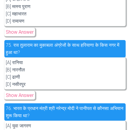
[B] मत्स्य पुराण
[C] महाभारत
[D] रामायण
Show Answer
75.
राव तुलाराम का मुकाबला अंग्रेजों के साथ हरियाणा के किस नगर में
हुआ था?
[A] रानिया
[B] नारनौल
[C] ढाणी
[D] नसीरपुर
Show Answer
76.
भारत के प्रधान मंत्री श्री नरेन्द्र मोदी ने पानीपत से कौनसा अभियान
शुरू किया था?
[A] युवा जागरण