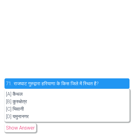
71.
राजघाट गुरुद्वारा हरियाणा के किस जिले में स्थित है?
[A] कैथल
[B] कुरुक्षेत्र
[C] भिवानी
[D] यमुनानगर
Show Answer