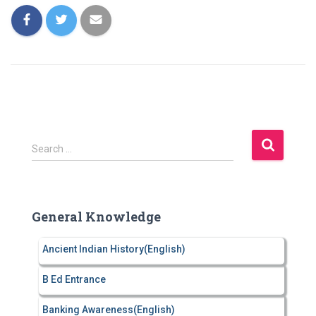
S
Search …
e
a
r
c
General Knowledge
h
f
Ancient Indian History(English)
o
r
B Ed Entrance
:
Banking Awareness(English)