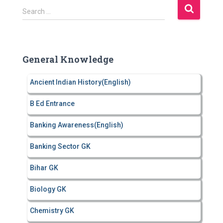
S
Search …
e
a
r
c
General Knowledge
h
f
Ancient Indian History(English)
o
r
B Ed Entrance
:
Banking Awareness(English)
Banking Sector GK
Bihar GK
Biology GK
Chemistry GK