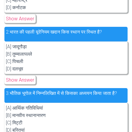
[C] महाराष्ट्र
[D] कर्नाटक
Show Answer
2.
भारत की पहली यूरेनियम खदान किस स्थान पर स्थित है?
[A] जादूगौड़ा
[B] तुम्मालापल्ले
[C] पिचली
[D] दलभूम
Show Answer
3.
भौतिक भूगोल में निम्नलिखित में से किसका अध्ययन किया जाता है?
[A] आर्थिक गतिविधियां
[B] मानवीय स्थानान्तरण
[C] मिट्टी
[D] बस्तियां