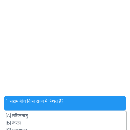
1.
सद्दाम बीच किस राज्य में स्थित है?
[A] तमिलनाडु
[B] केरल