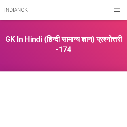
INDIANGK
T
O
G
G
L
GK In Hindi (हिन्दी सामान्य ज्ञान) प्रश्नोत्तरी
E
N
-174
A
V
I
G
A
T
I
O
N