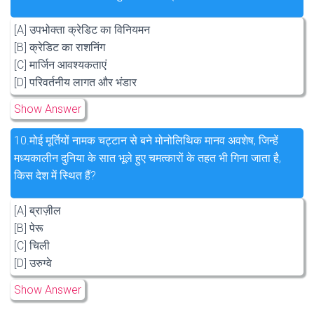
[A] उपभोक्ता क्रेडिट का विनियमन
[B] क्रेडिट का राशनिंग
[C] मार्जिन आवश्यकताएं
[D] परिवर्तनीय लागत और भंडार
Show Answer
10.
मोई मूर्तियों नामक चट्टान से बने मोनोलिथिक मानव अवशेष, जिन्हें
मध्यकालीन दुनिया के सात भूले हुए चमत्कारों के तहत भी गिना जाता है,
किस देश में स्थित हैं?
[A] ब्राज़ील
[B] पेरू
[C] चिली
[D] उरुग्वे
Show Answer