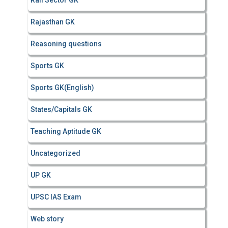
Rail Sector GK
Rajasthan GK
Reasoning questions
Sports GK
Sports GK(English)
States/Capitals GK
Teaching Aptitude GK
Uncategorized
UP GK
UPSC IAS Exam
Web story