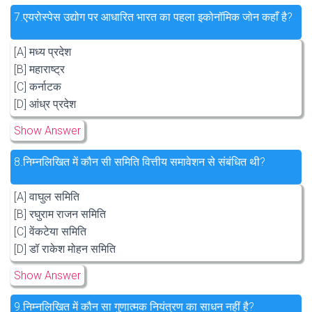
7.
एयरोस्पेस उद्योग पर आधारित भारत का पहला इकोनॉमिक जोन कहाँ है?
[A] मध्य प्रदेश
[B] महाराष्ट्र
[C] कर्नाटक
[D] आंध्र प्रदेश
Show Answer
8.
निम्नलिखित में कौन सी समिति वित्तीय समावेशन से संबंधित थी?
[A] वाघुल समिति
[B] रघुराम राजन समिति
[C] वेंकटेया समिति
[D] डॉ राकेश मोहन समिति
Show Answer
9.
निम्नलिखित में कौन सा गुणात्मक नियंत्रण का साधन नहीं है?