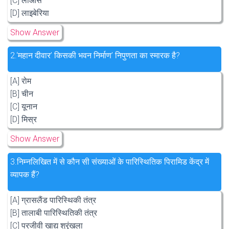
[C] लाओस
[D] लाइबेरिया
Show Answer
2.
‘महान दीवार’ किसकी भवन निर्माण’ निपुणता का स्मारक है?
[A] रोम
[B] चीन
[C] यूनान
[D] मिस्र
Show Answer
3.
निम्नलिखित में से कौन सी संख्याओं के पारिस्थितिक पिरामिड केंद्र में
व्यापक हैं?
[A] ग्रासलैंड पारिस्थिकी तंत्र
[B] तालाबी पारिस्थितिकी तंत्र
[C] परजीवी खाद्य श्रृंखला