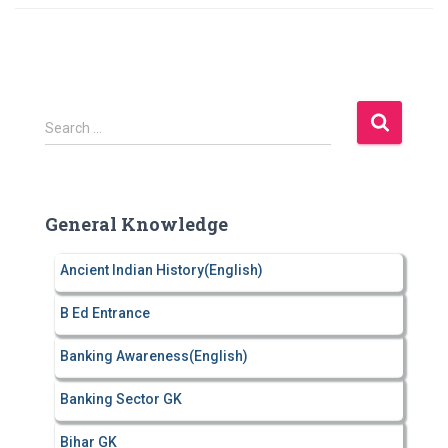
S
Search …
e
a
r
c
General Knowledge
h
f
Ancient Indian History(English)
o
r
B Ed Entrance
:
Banking Awareness(English)
Banking Sector GK
Bihar GK