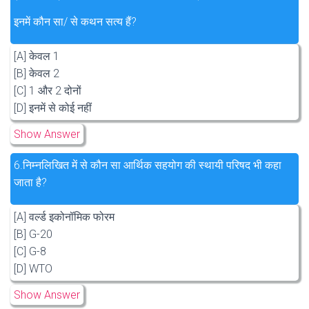
इनमें कौन सा/ से कथन सत्य हैं?
[A] केवल 1
[B] केवल 2
[C] 1 और 2 दोनों
[D] इनमें से कोई नहीं
Show Answer
6.
निम्नलिखित में से कौन सा आर्थिक सहयोग की स्थायी परिषद भी कहा
जाता है?
[A] वर्ल्ड इकोनॉमिक फोरम
[B] G-20
[C] G-8
[D] WTO
Show Answer