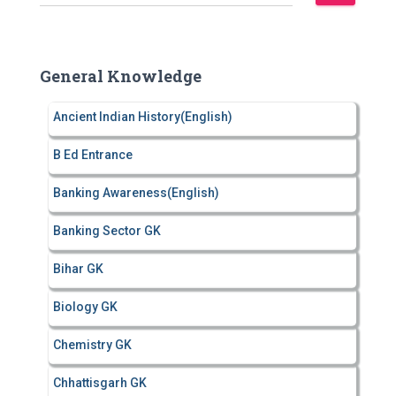
e
a
r
c
General Knowledge
h
f
Ancient Indian History(English)
o
r
B Ed Entrance
:
Banking Awareness(English)
Banking Sector GK
Bihar GK
Biology GK
Chemistry GK
Chhattisgarh GK