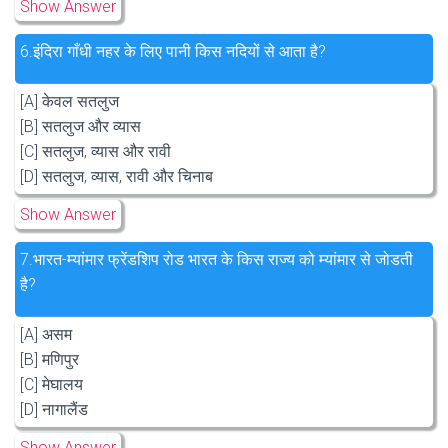
Show Answer
6.
इंदिरा गाँधी नहर के लिए पानी किस नदियों से आता है?
[A] केवल सतलुज
[B] सतलुज और व्यास
[C] सतलुज, व्यास और रावी
[D] सतलुज, व्यास, रावी और चिनाब
Show Answer
7.
भारत-म्यांमार फ्रेंडशिप रोड भारत के किस राज्य को म्यांमार से जोडती
है?
[A] असम
[B] मणिपुर
[C] मेघालय
[D] नागालैंड
Show Answer