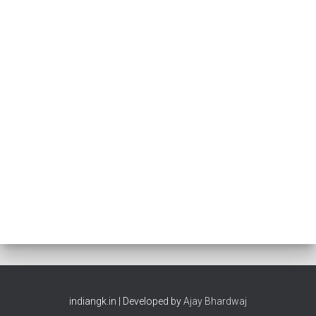
indiangk.in | Developed by
Ajay Bhardwaj