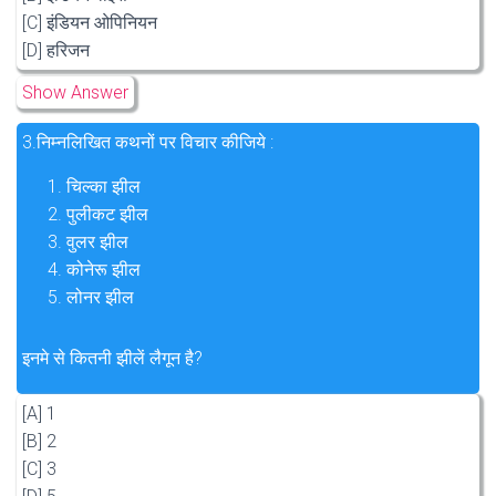
[C] इंडियन ओपिनियन
[D] हरिजन
Show Answer
3.
निम्नलिखित कथनों पर विचार कीजिये :
चिल्का झील
पुलीकट झील
वुलर झील
कोनेरू झील
लोनर झील
इनमे से कितनी झीलें लैगून है?
[A] 1
[B] 2
[C] 3