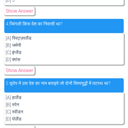
[D] 5
Show Answer
4.
ज्विंगली किस देश का निवासी था?
[A] स्विट्ज़रलैंड
[B] जर्मनी
[C] इंग्लैंड
[D] फ़्रांस
Show Answer
5.
यूरोप में उस देश का नाम बताइये जो दोनों विश्वयुद्धों में तटस्थ था?
[A] हालैंड
[B] स्पेन
[C] स्वीडन
[D] पोलैंड