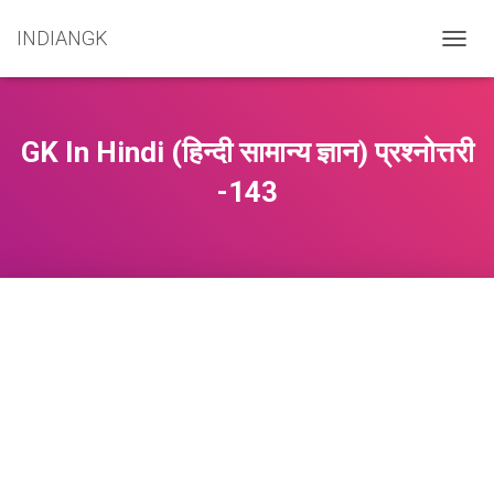
INDIANGK
T
O
G
G
L
GK In Hindi (हिन्दी सामान्य ज्ञान) प्रश्नोत्तरी
E
N
-143
A
V
I
G
A
T
I
O
N