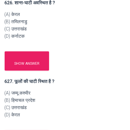
626. शान्त-घाटी अवस्थित है ?
(A) केरल
(B) तमिलनाडु
(C) उत्तराखंड
(D) कर्नाटक
SHOW ANSWER
627. फूलों की घाटी स्थित है ?
(A) जम्मू कश्मीर
(B) हिमाचल प्रदेश
(C) उत्तराखंड
(D) केरल