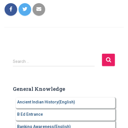
S
Search …
e
a
r
c
General Knowledge
h
f
Ancient Indian History(English)
o
r
B Ed Entrance
:
Banking Awareness(English)