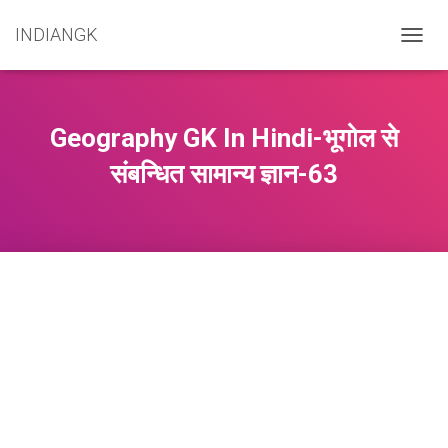
INDIANGK
T
O
G
G
L
Geography GK In Hindi-भूगोल से
E
N
संबन्धित सामान्य ज्ञान-63
A
V
I
G
A
T
I
O
N