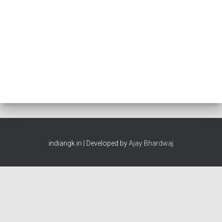
indiangk.in | Developed by
Ajay Bhardwaj