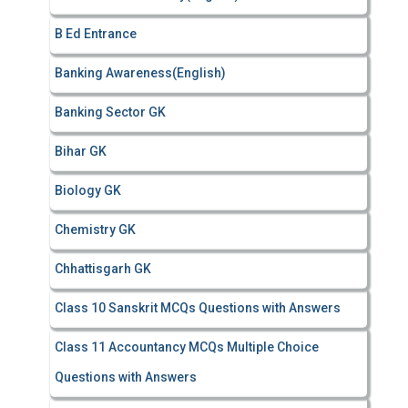
r
B Ed Entrance
:
Banking Awareness(English)
Banking Sector GK
Bihar GK
Biology GK
Chemistry GK
Chhattisgarh GK
Class 10 Sanskrit MCQs Questions with Answers
Class 11 Accountancy MCQs Multiple Choice
Questions with Answers