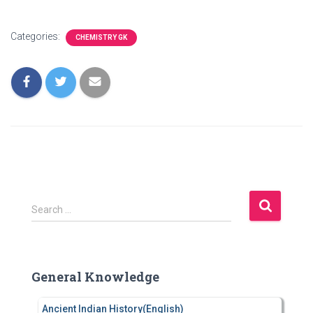
Categories:
CHEMISTRY GK
S
Search …
e
a
r
c
General Knowledge
h
f
Ancient Indian History(English)
o