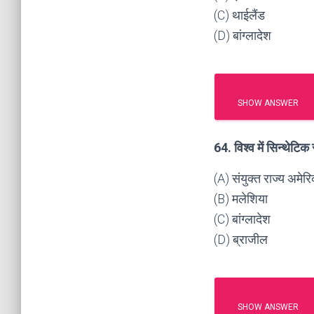
(C) थाईलैंड
(D) बांग्लादेश
SHOW ANSWER
64. विश्व में सिन्थेटि
(A) संयुक्त राज्य अमेर
(B) मलेशिया
(C) बांग्लादेश
(D) ब्राजील
SHOW ANSWER