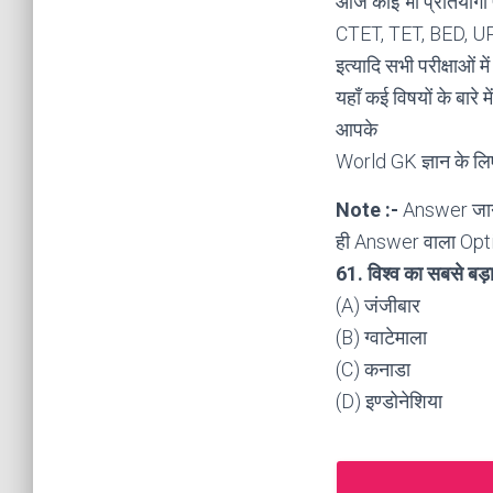
आज कोई भी प्रतियोगी 
CTET, TET, BED, 
इत्यादि सभी परीक्षाओं म
यहाँ कई विषयों के बारे म
आपके
World GK ज्ञान के लि
Note :-
Answer जान
ही Answer वाला Op
61. विश्व का सबसे बड़ा 
(A) जंजीबार
(B) ग्वाटेमाला
(C) कनाडा
(D) इण्डोनेशिया