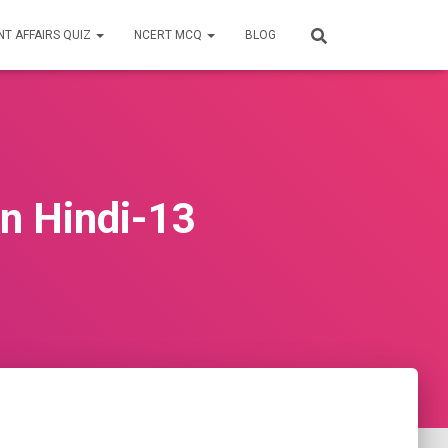
T AFFAIRS QUIZ
NCERT MCQ
BLOG
K In Hindi-13