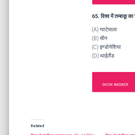
65. विश्व में तम्बाकू क
(A) ग्वाटेमाला
(B) चीन
(C) इण्डोनेशिया
(D) थाईलैंड
SHOW ANSWER
Related