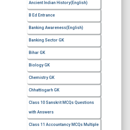
Ancient Indian History(English)
o
r
B Ed Entrance
:
Banking Awareness(English)
Banking Sector GK
Bihar GK
Biology GK
Chemistry GK
Chhattisgarh GK
Class 10 Sanskrit MCQs Questions
with Answers
Class 11 Accountancy MCQs Multiple