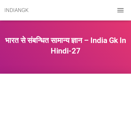
INDIANGK
T
O
G
G
L
भारत से संबन्धित सामान्य ज्ञान – India Gk In
E
N
Hindi-27
A
V
I
G
A
T
I
O
N