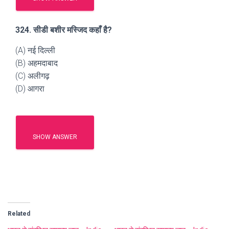
324. सीडी बशीर मस्जिद कहाँ है?
(A) नई दिल्ली
(B) अहमदाबाद
(C) अलीगढ़
(D) आगरा
SHOW ANSWER
Related