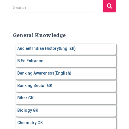
S
Search …
e
a
r
c
General Knowledge
h
f
Ancient Indian History(English)
o
r
B Ed Entrance
:
Banking Awareness(English)
Banking Sector GK
Bihar GK
Biology GK
Chemistry GK