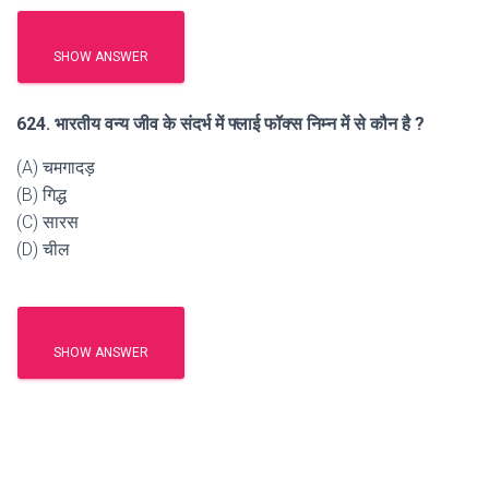
SHOW ANSWER
624. भारतीय वन्य जीव के संदर्भ में फ्लाई फॉक्स निम्न में से कौन है ?
(A) चमगादड़
(B) गिद्ध
(C) सारस
(D) चील
SHOW ANSWER