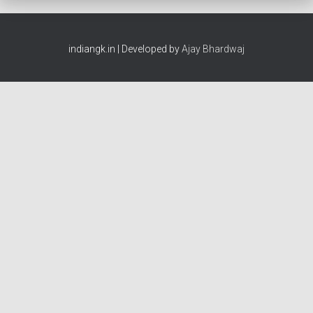
indiangk.in | Developed by
Ajay Bhardwaj