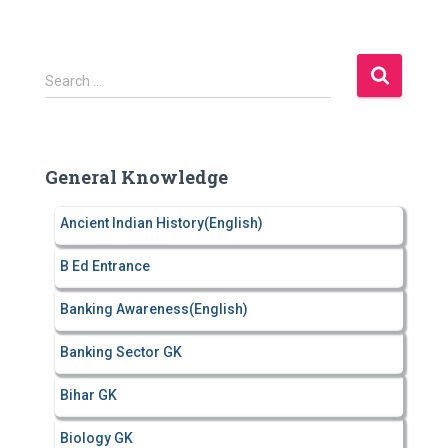
S
Search …
e
a
r
c
General Knowledge
h
f
Ancient Indian History(English)
o
r
B Ed Entrance
:
Banking Awareness(English)
Banking Sector GK
Bihar GK
Biology GK