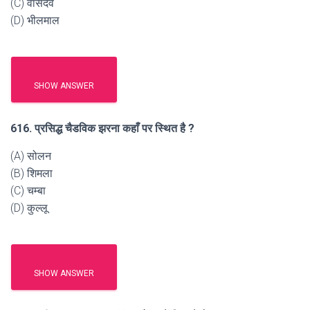
(C) वासदेव
(D) भीलमाल
SHOW ANSWER
616. प्रसिद्ध चैडविक झरना कहाँ पर स्थित है ?
(A) सोलन
(B) शिमला
(C) चम्बा
(D) कुल्लू
SHOW ANSWER