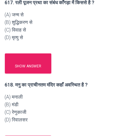
617. रली पूजन प्रथा का संबंध काँगड़ा में किससे है ?
(A) जन्म से
(B) शुद्धिकरण से
(C) विवाह से
(D) मृत्यु से
SHOW ANSWER
618. मनु का प्राचीनतम मंदिर कहाँ अवस्थित है ?
(A) मनाली
(B) मंडी
(C) रेणुकाजी
(D) रिवालसर