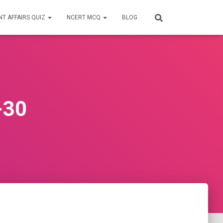
T AFFAIRS QUIZ
NCERT MCQ
BLOG
न-30