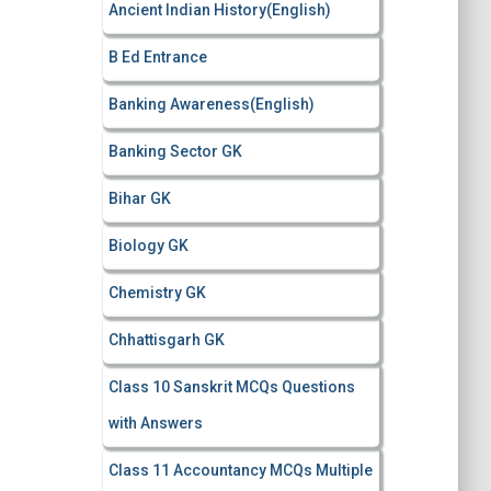
Ancient Indian History(English)
o
r
B Ed Entrance
:
Banking Awareness(English)
Banking Sector GK
Bihar GK
Biology GK
Chemistry GK
Chhattisgarh GK
Class 10 Sanskrit MCQs Questions
with Answers
Class 11 Accountancy MCQs Multiple