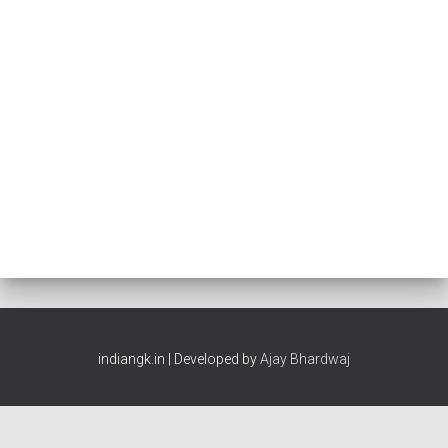
indiangk.in | Developed by
Ajay Bhardwaj