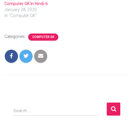
Computer GK In Hindi-6
January 28, 2020
In "Computer GK"
Categories:
COMPUTER GK
S
Search …
e
a
r