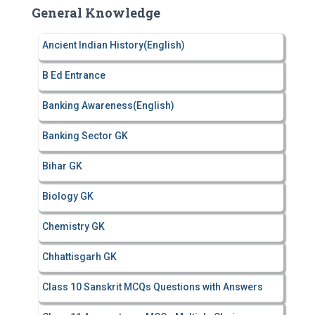
c
General Knowledge
h
f
Ancient Indian History(English)
o
r
B Ed Entrance
:
Banking Awareness(English)
Banking Sector GK
Bihar GK
Biology GK
Chemistry GK
Chhattisgarh GK
Class 10 Sanskrit MCQs Questions with Answers