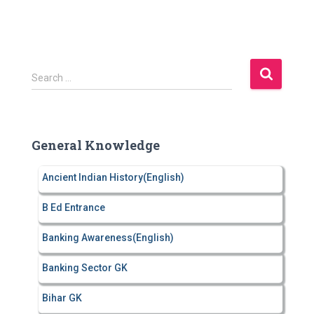
S
Search …
e
a
r
c
General Knowledge
h
f
Ancient Indian History(English)
o
r
B Ed Entrance
:
Banking Awareness(English)
Banking Sector GK
Bihar GK