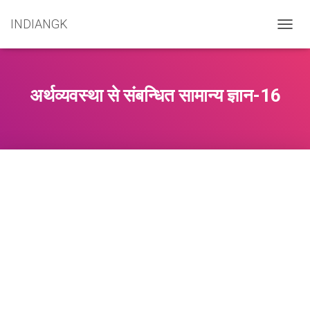
INDIANGK
T
O
G
G
L
अर्थव्यवस्था से संबन्धित सामान्य ज्ञान-16
E
N
A
V
I
G
A
T
I
O
N