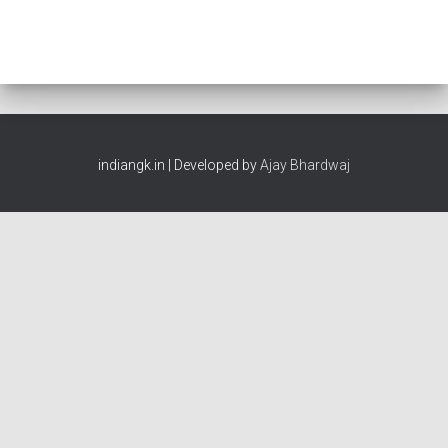
indiangk.in | Developed by
Ajay Bhardwaj