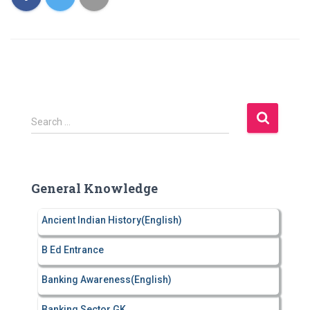
S
Search …
e
a
r
c
General Knowledge
h
f
Ancient Indian History(English)
o
r
B Ed Entrance
:
Banking Awareness(English)
Banking Sector GK