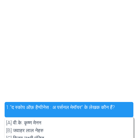
1.
“द स्कोप ऑफ़ हैप्पीनेस : अ पर्सनल मेमॉयर” के लेखक कौन हैं?
[A] वी.के. कृष्ण मेनन
[B] जवाहर लाल नेहरु