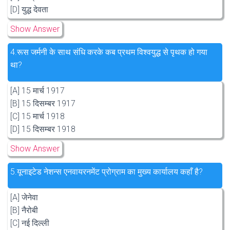
[D] युद्ध देवता
Show Answer
4.
रूस जर्मनी के साथ संधि करके कब प्रथम विश्वयुद्ध से पृथक हो गया
था?
[A] 15 मार्च 1917
[B] 15 दिसम्बर 1917
[C] 15 मार्च 1918
[D] 15 दिसम्बर 1918
Show Answer
5.
यूनाइटेड नेशन्स एनवायरनमेंट प्रोग्राम का मुख्य कार्यालय कहाँ है?
[A] जेनेवा
[B] नैरोबी
[C] नई दिल्ली