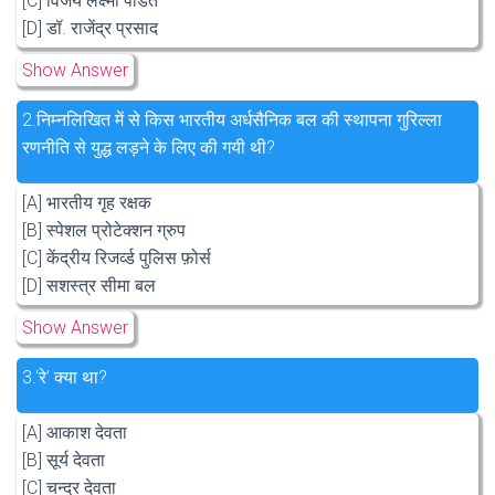
[C] विजय लक्ष्मी पंडित
[D] डॉ. राजेंद्र प्रसाद
Show Answer
2.
निम्नलिखित में से किस भारतीय अर्धसैनिक बल की स्थापना गुरिल्ला
रणनीति से युद्ध लड़ने के लिए की गयी थी?
[A] भारतीय गृह रक्षक
[B] स्पेशल प्रोटेक्शन ग्रुप
[C] केंद्रीय रिजर्व्ड पुलिस फ़ोर्स
[D] सशस्त्र सीमा बल
Show Answer
3.
‘रे’ क्या था?
[A] आकाश देवता
[B] सूर्य देवता
[C] चन्द्र देवता