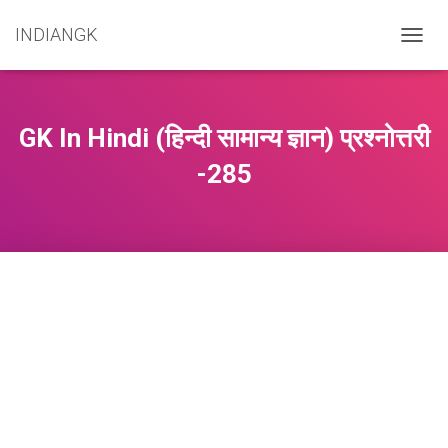
INDIANGK
T
O
G
G
L
GK In Hindi (हिन्दी सामान्य ज्ञान) प्रश्नोत्तरी
E
N
-285
A
V
I
G
A
T
I
O
N