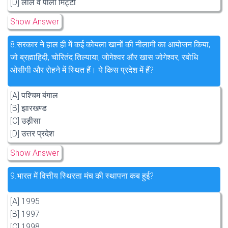
[D] लाल व पीली मिट्टी
Show Answer
8.
सरकार ने हाल ही में कई कोयला खानों की नीलामी का आयोजन किया,
जो ब्रह्माहिदी, चोरितंद तिल्याया, जोगेश्वर और खास जोगेश्वर, रबोधि
ओसीपी और रोहने में स्थित हैं। ये किस प्रदेश में हैं?
[A] पश्चिम बंगाल
[B] झारखण्ड
[C] उड़ीसा
[D] उत्तर प्रदेश
Show Answer
9.
भारत में वित्तीय स्थिरता मंच की स्थापना कब हुई?
[A] 1995
[B] 1997
[C] 1998